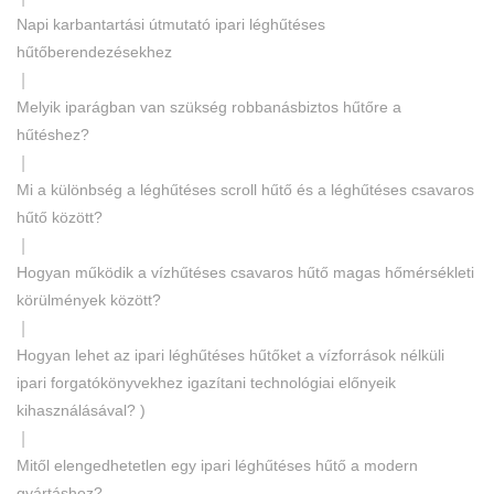
Napi karbantartási útmutató ipari léghűtéses
hűtőberendezésekhez
|
Melyik iparágban van szükség robbanásbiztos hűtőre a
hűtéshez?
|
Mi a különbség a léghűtéses scroll hűtő és a léghűtéses csavaros
hűtő között?
|
Hogyan működik a vízhűtéses csavaros hűtő magas hőmérsékleti
körülmények között?
|
Hogyan lehet az ipari léghűtéses hűtőket a vízforrások nélküli
ipari forgatókönyvekhez igazítani technológiai előnyeik
kihasználásával? )
|
Mitől elengedhetetlen egy ipari léghűtéses hűtő a modern
gyártáshoz?