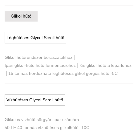
Glikol hűtő
Léghűtéses Glycol Scroll hűtő
|
Glikol hűtőrendszer borászatokhoz
|
Ipari glikol-hűtő hűtő fermentációhoz
Kis glikol hűtő a lepárlóhoz
|
15 tonnás hordozható léghűtéses glikol görgős hűtő -5C
Vízhűtéses Glycol Scroll hűtő
|
Glikolos vízhűtő sörgyári ipar számára
50 LE 40 tonnás vízhűtéses glikolhűtő -10C