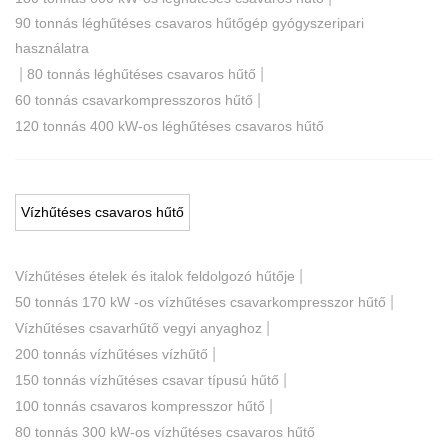
90 tonnás léghűtéses csavaros hűtőgép gyógyszeripari
használatra
|
|
80 tonnás léghűtéses csavaros hűtő
|
60 tonnás csavarkompresszoros hűtő
120 tonnás 400 kW-os léghűtéses csavaros hűtő
Vízhűtéses csavaros hűtő
|
Vízhűtéses ételek és italok feldolgozó hűtője
|
50 tonnás 170 kW -os vízhűtéses csavarkompresszor hűtő
|
Vízhűtéses csavarhűtő vegyi anyaghoz
|
200 tonnás vízhűtéses vízhűtő
|
150 tonnás vízhűtéses csavar típusú hűtő
|
100 tonnás csavaros kompresszor hűtő
80 tonnás 300 kW-os vízhűtéses csavaros hűtő