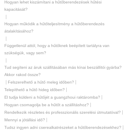
Hogyan lehet kiszámítani a hűtőberendezések hűtési
kapacitását?
|
Hogyan működik a hűtőteljesítmény a hűtőberendezés
átalakításához?
|
Függetlenül attól, hogy a hűtőknek beépített tartályra van
szükségük, vagy sem?
|
Tud segíteni az áruk szállításában más kínai beszállítói gyárba?
Akkor rakod össze?
|
|
Felszerelhető a hűtő meleg időben?
|
Telepíthető a hűtő hideg időben?
|
El tudja küldeni a hűtőjét a guangzhoui raktáromba?
|
Hogyan csomagolja be a hűtőt a szállításhoz?
|
Rendelkezik részletes és professzionális szerelési útmutatóval?
|
Mennyi a jótállási idő?
|
Tudsz ingyen adni cserealkatrészeket a hűtőberendezésekhez?