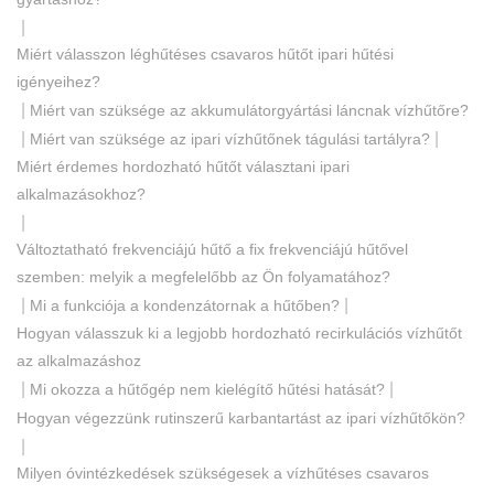
|
Miért válasszon léghűtéses csavaros hűtőt ipari hűtési
igényeihez?
|
Miért van szüksége az akkumulátorgyártási láncnak vízhűtőre?
|
|
Miért van szüksége az ipari vízhűtőnek tágulási tartályra?
Miért érdemes hordozható hűtőt választani ipari
alkalmazásokhoz?
|
Változtatható frekvenciájú hűtő a fix frekvenciájú hűtővel
szemben: melyik a megfelelőbb az Ön folyamatához?
|
|
Mi a funkciója a kondenzátornak a hűtőben?
Hogyan válasszuk ki a legjobb hordozható recirkulációs vízhűtőt
az alkalmazáshoz
|
|
Mi okozza a hűtőgép nem kielégítő hűtési hatását?
Hogyan végezzünk rutinszerű karbantartást az ipari vízhűtőkön?
|
Milyen óvintézkedések szükségesek a vízhűtéses csavaros