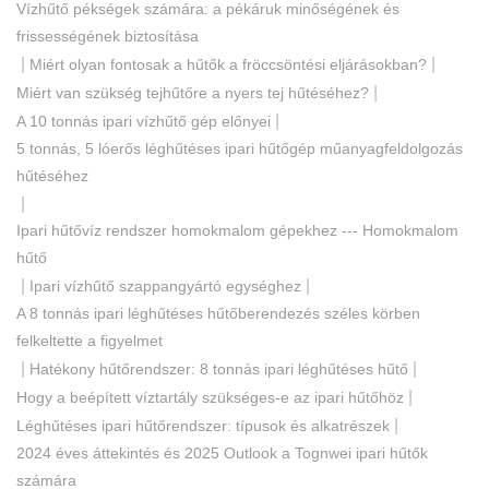
Vízhűtő pékségek számára: a pékáruk minőségének és
frissességének biztosítása
|
|
Miért olyan fontosak a hűtők a fröccsöntési eljárásokban?
|
Miért van szükség tejhűtőre a nyers tej hűtéséhez?
|
A 10 tonnás ipari vízhűtő gép előnyei
5 tonnás, 5 lóerős léghűtéses ipari hűtőgép műanyagfeldolgozás
hűtéséhez
|
Ipari hűtővíz rendszer homokmalom gépekhez --- Homokmalom
hűtő
|
|
Ipari vízhűtő szappangyártó egységhez
A 8 tonnás ipari léghűtéses hűtőberendezés széles körben
felkeltette a figyelmet
|
|
Hatékony hűtőrendszer: 8 tonnás ipari léghűtéses hűtő
|
Hogy a beépített víztartály szükséges-e az ipari hűtőhöz
|
Léghűtéses ipari hűtőrendszer: típusok és alkatrészek
2024 éves áttekintés és 2025 Outlook a Tognwei ipari hűtők
számára