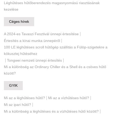
Léghűtéses hűtőberendezés magasnyomású riasztásának
kezelése
Céges hírek
|
A 2024-es Tavaszi Fesztivál ünnepi értesítése
|
Értesítés a kínai munka ünnepéről
100 LE léghűtéses scroll hűtőgép szállítás a Fülöp-szigetekre a
kókusztej hűtéséhez
|
|
Tongwei nemzeti ünnepi értesítés
Mi a különbség az Ordinary Chiller és a Shell és a csöves hűtő
között?
GYIK
|
|
Mi az a léghűtéses hűtő?
Mi az a vízhűtéses hűtő?
|
Mi az ipari hűtő?
|
Mi a különbség a léghűtéses és a vízhűtéses hűtő között?