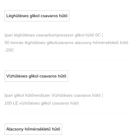
Léghűtéses glikol csavaros hűtő
|
Ipari léghűtéses csavarkompresszor glikol hűtő 0C
50 tonnás léghűtéses glikolcsavaros alacsony hőmérsékletű hűtő
-20C
Vízhűtéses glikol csavaros hűtő
|
Ipari glikol hűtőrendszer Vízhűtéses csavaros hűtő
100 LE vízhűtéses glikol csavaros hűtő
Alacsony hőmérsékletű hűtő