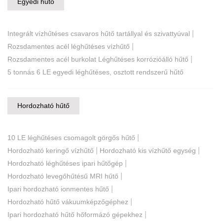
Egyedi hűtő
|
Integrált vízhűtéses csavaros hűtő tartállyal és szivattyúval
|
Rozsdamentes acél léghűtéses vízhűtő
|
Rozsdamentes acél burkolat Léghűtéses korrózióálló hűtő
5 tonnás 6 LE egyedi léghűtéses, osztott rendszerű hűtő
Hordozható hűtő
|
10 LE léghűtéses csomagolt görgős hűtő
|
|
Hordozható keringő vízhűtő
Hordozható kis vízhűtő egység
|
Hordozható léghűtéses ipari hűtőgép
|
Hordozható levegőhűtésű MRI hűtő
|
Ipari hordozható ionmentes hűtő
|
Hordozható hűtő vákuumképzőgéphez
|
Ipari hordozható hűtő hőformázó gépekhez