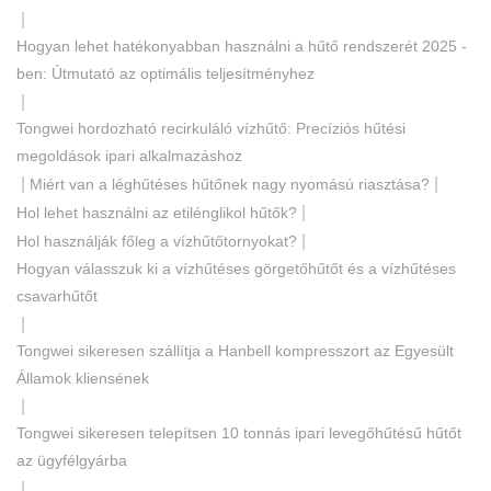
|
Hogyan lehet hatékonyabban használni a hűtő rendszerét 2025 -
ben: Útmutató az optimális teljesítményhez
|
Tongwei hordozható recirkuláló vízhűtő: Precíziós hűtési
megoldások ipari alkalmazáshoz
|
|
Miért van a léghűtéses hűtőnek nagy nyomású riasztása?
|
Hol lehet használni az etilénglikol hűtők?
|
Hol használják főleg a vízhűtőtornyokat?
Hogyan válasszuk ki a vízhűtéses görgetőhűtőt és a vízhűtéses
csavarhűtőt
|
Tongwei sikeresen szállítja a Hanbell kompresszort az Egyesült
Államok kliensének
|
Tongwei sikeresen telepítsen 10 tonnás ipari levegőhűtésű hűtőt
az ügyfélgyárba
|