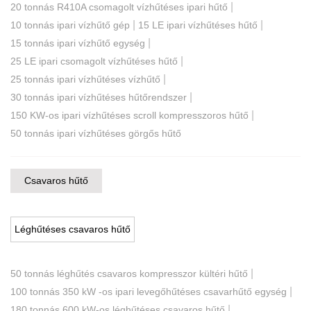
|
20 tonnás R410A csomagolt vízhűtéses ipari hűtő
|
|
10 tonnás ipari vízhűtő gép
15 LE ipari vízhűtéses hűtő
|
15 tonnás ipari vízhűtő egység
|
25 LE ipari csomagolt vízhűtéses hűtő
|
25 tonnás ipari vízhűtéses vízhűtő
|
30 tonnás ipari vízhűtéses hűtőrendszer
|
150 KW-os ipari vízhűtéses scroll kompresszoros hűtő
50 tonnás ipari vízhűtéses görgős hűtő
Csavaros hűtő
Léghűtéses csavaros hűtő
|
50 tonnás léghűtés csavaros kompresszor kültéri hűtő
|
100 tonnás 350 kW -os ipari levegőhűtéses csavarhűtő egység
|
180 tonnás 600 kW-os léghűtéses csavaros hűtő