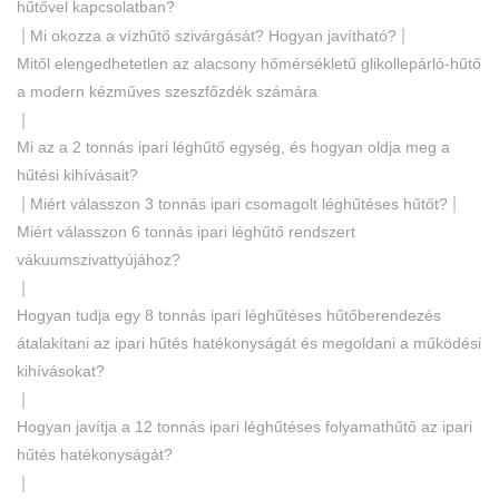
hűtővel kapcsolatban?
|
|
Mi okozza a vízhűtő szivárgását? Hogyan javítható?
Mitől elengedhetetlen az alacsony hőmérsékletű glikollepárló-hűtő
a modern kézműves szeszfőzdék számára
|
Mi az a 2 tonnás ipari léghűtő egység, és hogyan oldja meg a
hűtési kihívásait?
|
|
Miért válasszon 3 tonnás ipari csomagolt léghűtéses hűtőt?
Miért válasszon 6 tonnás ipari léghűtő rendszert
vákuumszivattyújához?
|
Hogyan tudja egy 8 tonnás ipari léghűtéses hűtőberendezés
átalakítani az ipari hűtés hatékonyságát és megoldani a működési
kihívásokat?
|
Hogyan javítja a 12 tonnás ipari léghűtéses folyamathűtő az ipari
hűtés hatékonyságát?
|