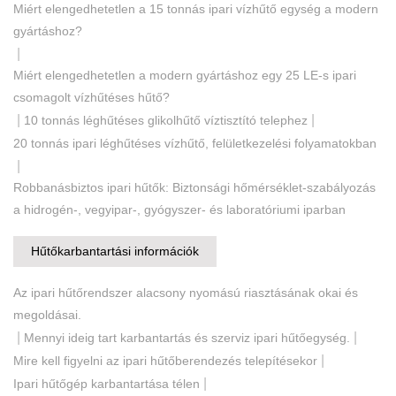
Miért elengedhetetlen a 15 tonnás ipari vízhűtő egység a modern
gyártáshoz?
|
Miért elengedhetetlen a modern gyártáshoz egy 25 LE-s ipari
csomagolt vízhűtéses hűtő?
|
|
10 tonnás léghűtéses glikolhűtő víztisztító telephez
20 tonnás ipari léghűtéses vízhűtő, felületkezelési folyamatokban
|
Robbanásbiztos ipari hűtők: Biztonsági hőmérséklet-szabályozás
a hidrogén-, vegyipar-, gyógyszer- és laboratóriumi iparban
Hűtőkarbantartási információk
Az ipari hűtőrendszer alacsony nyomású riasztásának okai és
megoldásai.
|
|
Mennyi ideig tart karbantartás és szerviz ipari hűtőegység.
|
Mire kell figyelni az ipari hűtőberendezés telepítésekor
|
Ipari hűtőgép karbantartása télen