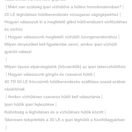
|
|
Miért van szükség ipari vízhűtőre a hűtési homokmalomban?
|
20 LE léghűtéses hűtőberendezés vízsugaras vágógépekhez
Hogyan válasszuk ki a megfelelő glikol hűtőrendszert sörfőzdéhez
és sörhöz
|
|
Hogyan válasszunk megfelelő vízhűtőt ózongenerátorához
Milyen tényezőket kell figyelembe venni, amikor ipari vízhűtő
gyártót választ
|
Milyen típusú elpárologtatók (hőcserélők) az ipari tekercshűtőhöz
|
|
Hogyan válasszunk görgős és csavaros hűtőt
40 TR 50 LE fröccsöntő hűtőberendezés szállítása szaúd-arábiai
vásárlónak
|
|
Amikor vízhűtéses csavaros hűtőt kell választania
|
Ipari hűtők ipari fejlesztése
|
Különbség a léghűtéses és a vízhűtéses hűtők között
Sikeresen telepítették a 30 LE-s ipari léghűtőt a fúvófóliagyárban
|