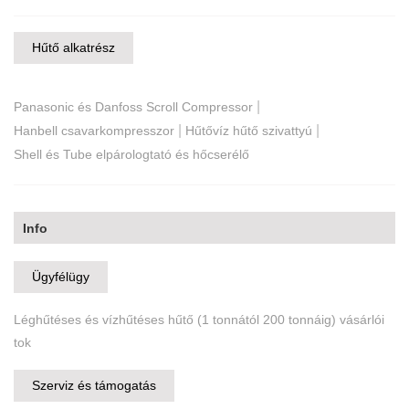
Hűtő alkatrész
|
Panasonic és Danfoss Scroll Compressor
|
|
Hanbell csavarkompresszor
Hűtővíz hűtő szivattyú
Shell és Tube elpárologtató és hőcserélő
Info
Ügyfélügy
Léghűtéses és vízhűtéses hűtő (1 tonnától 200 tonnáig) vásárlói
tok
Szerviz és támogatás