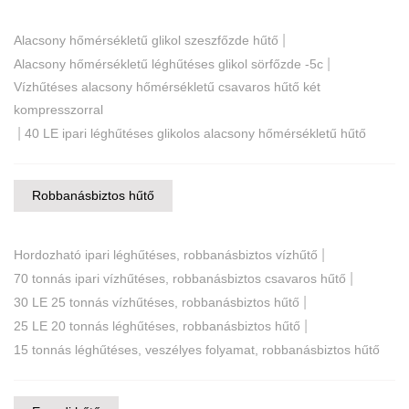
|
Alacsony hőmérsékletű glikol szeszfőzde hűtő
|
Alacsony hőmérsékletű léghűtéses glikol sörfőzde -5c
Vízhűtéses alacsony hőmérsékletű csavaros hűtő két
kompresszorral
|
40 LE ipari léghűtéses glikolos alacsony hőmérsékletű hűtő
Robbanásbiztos hűtő
|
Hordozható ipari léghűtéses, robbanásbiztos vízhűtő
|
70 tonnás ipari vízhűtéses, robbanásbiztos csavaros hűtő
|
30 LE 25 tonnás vízhűtéses, robbanásbiztos hűtő
|
25 LE 20 tonnás léghűtéses, robbanásbiztos hűtő
15 tonnás léghűtéses, veszélyes folyamat, robbanásbiztos hűtő