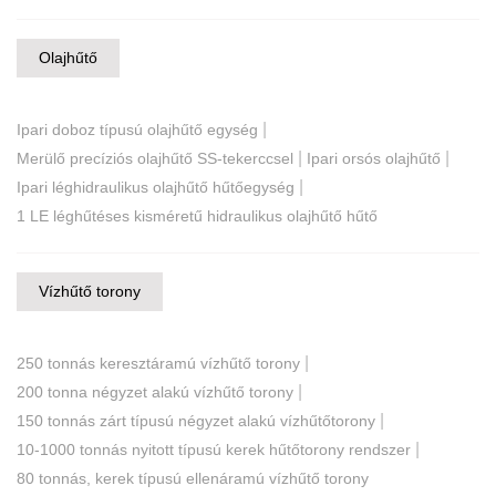
Olajhűtő
|
Ipari doboz típusú olajhűtő egység
|
|
Merülő precíziós olajhűtő SS-tekerccsel
Ipari orsós olajhűtő
|
Ipari léghidraulikus olajhűtő hűtőegység
1 LE léghűtéses kisméretű hidraulikus olajhűtő hűtő
Vízhűtő torony
|
250 tonnás keresztáramú vízhűtő torony
|
200 tonna négyzet alakú vízhűtő torony
|
150 tonnás zárt típusú négyzet alakú vízhűtőtorony
|
10-1000 tonnás nyitott típusú kerek hűtőtorony rendszer
80 tonnás, kerek típusú ellenáramú vízhűtő torony