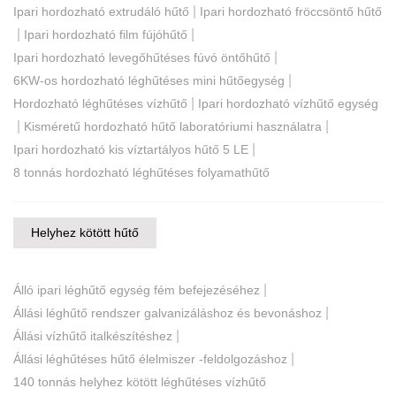
|
Ipari hordozható extrudáló hűtő
Ipari hordozható fröccsöntő hűtő
|
|
Ipari hordozható film fújóhűtő
|
Ipari hordozható levegőhűtéses fúvó öntőhűtő
|
6KW-os hordozható léghűtéses mini hűtőegység
|
Hordozható léghűtéses vízhűtő
Ipari hordozható vízhűtő egység
|
|
Kisméretű hordozható hűtő laboratóriumi használatra
|
Ipari hordozható kis víztartályos hűtő 5 LE
8 tonnás hordozható léghűtéses folyamathűtő
Helyhez kötött hűtő
|
Álló ipari léghűtő egység fém befejezéséhez
|
Állási léghűtő rendszer galvanizáláshoz és bevonáshoz
|
Állási vízhűtő italkészítéshez
|
Állási léghűtéses hűtő élelmiszer -feldolgozáshoz
140 tonnás helyhez kötött léghűtéses vízhűtő