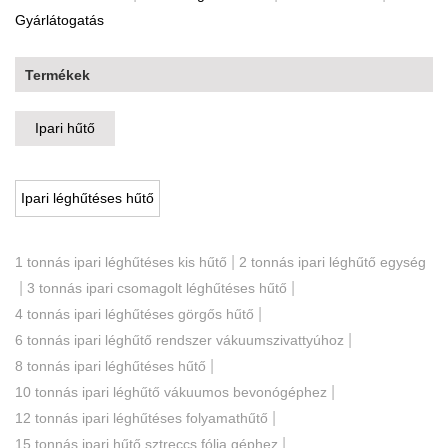
Gyárlátogatás
Termékek
Ipari hűtő
Ipari léghűtéses hűtő
|
1 tonnás ipari léghűtéses kis hűtő
2 tonnás ipari léghűtő egység
|
|
3 tonnás ipari csomagolt léghűtéses hűtő
|
4 tonnás ipari léghűtéses görgős hűtő
|
6 tonnás ipari léghűtő rendszer vákuumszivattyúhoz
|
8 tonnás ipari léghűtéses hűtő
|
10 tonnás ipari léghűtő vákuumos bevonógéphez
|
12 tonnás ipari léghűtéses folyamathűtő
|
15 tonnás ipari hűtő sztreccs fólia géphez