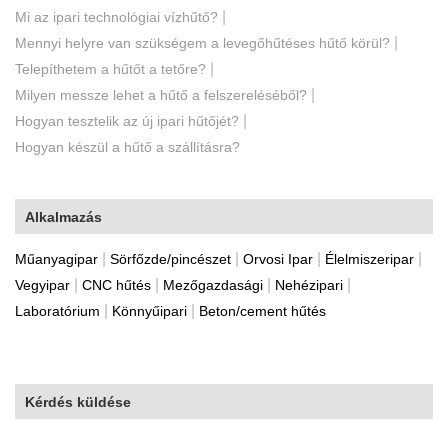
|
Mi az ipari technológiai vízhűtő?
|
Mennyi helyre van szükségem a levegőhűtéses hűtő körül?
|
Telepíthetem a hűtőt a tetőre?
|
Milyen messze lehet a hűtő a felszereléséből?
|
Hogyan tesztelik az új ipari hűtőjét?
Hogyan készül a hűtő a szállításra?
Alkalmazás
|
|
|
|
Műanyagipar
Sörfőzde/pincészet
Orvosi Ipar
Élelmiszeripar
|
|
|
|
Vegyipar
CNC hűtés
Mezőgazdasági
Nehézipari
|
|
Laboratórium
Könnyűipari
Beton/cement hűtés
Kérdés küldése