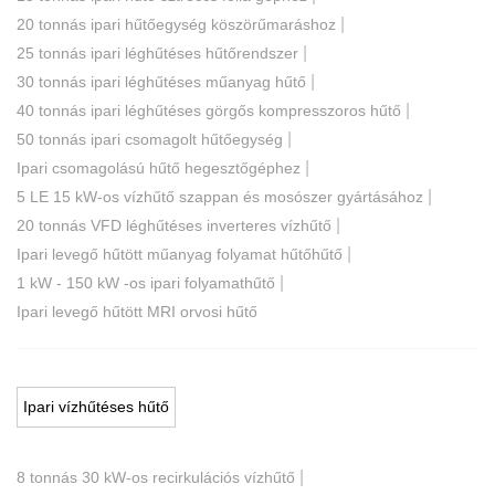
|
20 tonnás ipari hűtőegység köszörűmaráshoz
|
25 tonnás ipari léghűtéses hűtőrendszer
|
30 tonnás ipari léghűtéses műanyag hűtő
|
40 tonnás ipari léghűtéses görgős kompresszoros hűtő
|
50 tonnás ipari csomagolt hűtőegység
|
Ipari csomagolású hűtő hegesztőgéphez
|
5 LE 15 kW-os vízhűtő szappan és mosószer gyártásához
|
20 tonnás VFD léghűtéses inverteres vízhűtő
|
Ipari levegő hűtött műanyag folyamat hűtőhűtő
|
1 kW - 150 kW -os ipari folyamathűtő
Ipari levegő hűtött MRI orvosi hűtő
Ipari vízhűtéses hűtő
|
8 tonnás 30 kW-os recirkulációs vízhűtő