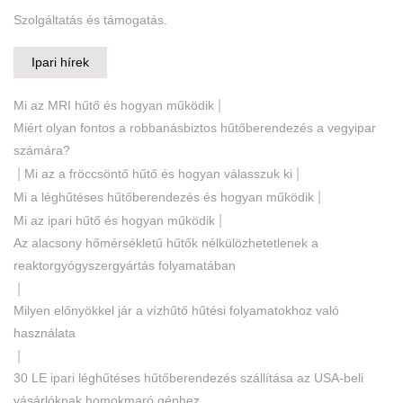
Szolgáltatás és támogatás.
Ipari hírek
|
Mi az MRI hűtő és hogyan működik
Miért olyan fontos a robbanásbiztos hűtőberendezés a vegyipar
számára?
|
|
Mi az a fröccsöntő hűtő és hogyan válasszuk ki
|
Mi a léghűtéses hűtőberendezés és hogyan működik
|
Mi az ipari hűtő és hogyan működik
Az alacsony hőmérsékletű hűtők nélkülözhetetlenek a
reaktorgyógyszergyártás folyamatában
|
Milyen előnyökkel jár a vízhűtő hűtési folyamatokhoz való
használata
|
30 LE ipari léghűtéses hűtőberendezés szállítása az USA-beli
vásárlóknak homokmaró géphez