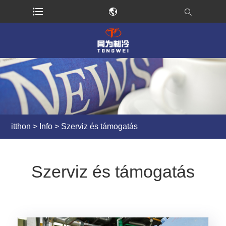
itthon
>
Info
> Szerviz és támogatás
Szerviz és támogatás