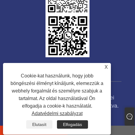
X
Cookie-kat használunk, hogy jobb
böngészési élményt kínáljunk, elemezzük a
webhely forgalmát és személyre szabjuk a
Copyright © 2023 Guangdong Tongwei
tartalmat. Az oldal használatával Ön
Machinery Co., Ltd. Minden jog fenntartva.
elfogadja a cookie-k használatát.
Adatvédelmi szabályzat
Links
Sitemap
RSS
XML
Adatvédelmi szabályzat
Elutasít
Elfogadás
whatsapp
E-mail