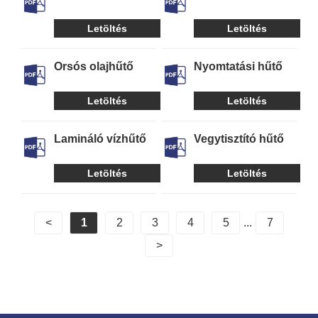
hűtő
Letöltés
Letöltés
Orsós olajhűtő
Nyomtatási hűtő
Letöltés
Letöltés
Lamináló vízhűtő
Vegytisztító hűtő
Letöltés
Letöltés
<
1
2
3
4
5
...
7
>