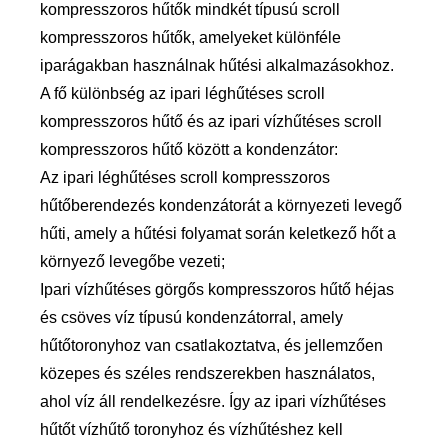
kompresszoros hűtők mindkét típusú scroll
kompresszoros hűtők, amelyeket különféle
iparágakban használnak hűtési alkalmazásokhoz.
A fő különbség az ipari léghűtéses scroll
kompresszoros hűtő és az ipari vízhűtéses scroll
kompresszoros hűtő között a kondenzátor:
Az ipari léghűtéses scroll kompresszoros
hűtőberendezés kondenzátorát a környezeti levegő
hűti, amely a hűtési folyamat során keletkező hőt a
környező levegőbe vezeti;
Ipari vízhűtéses görgős kompresszoros hűtő héjas
és csöves víz típusú kondenzátorral, amely
hűtőtoronyhoz van csatlakoztatva, és jellemzően
közepes és széles rendszerekben használatos,
ahol víz áll rendelkezésre. Így az ipari vízhűtéses
hűtőt vízhűtő toronyhoz és vízhűtéshez kell