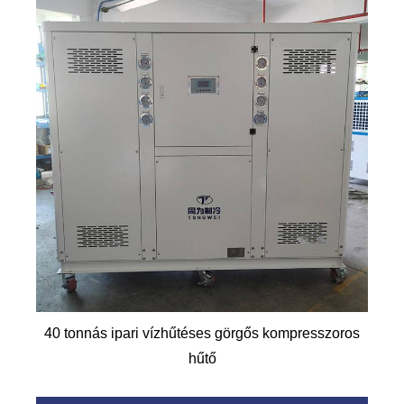
40 tonnás ipari vízhűtéses görgős kompresszoros
hűtő