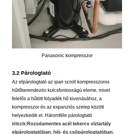
Panasonic kompresszor
3.2 Párologtató
Az elpárologtató az ipari scroll kompresszoros
hűtőberendezés kulcsfontosságú eleme, mivel
felelős a hűtött folyadék hő kivonásához, a
kompresszor és az expanziós szelep között
helyezkedik el. Háromféle párologtató
létezik:
Rozsdamentes acél tekercs víztartály
elpárologtatóban, héj- és csőpárologtatóban,