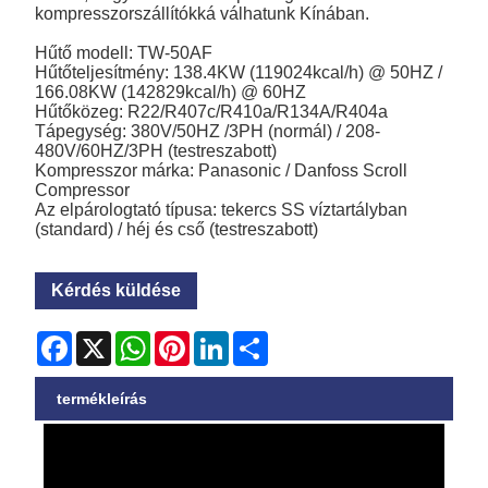
kompresszorszállítókká válhatunk Kínában.
Hűtő modell: TW-50AF
Hűtőteljesítmény: 138.4KW (119024kcal/h) @ 50HZ /
166.08KW (142829kcal/h) @ 60HZ
Hűtőközeg: R22/R407c/R410a/R134A/R404a
Tápegység: 380V/50HZ /3PH (normál) / 208-
480V/60HZ/3PH (testreszabott)
Kompresszor márka: Panasonic / Danfoss Scroll
Compressor
Az elpárologtató típusa: tekercs SS víztartályban
(standard) / héj és cső (testreszabott)
Kérdés küldése
Facebook
X
WhatsApp
Pinterest
LinkedIn
Share
termékleírás