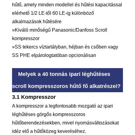
hűtő, amely minden modellel és hűtési kapacitással
elérhető 1/2 LE-től 60 LE-ig különböző
alkalmazások hűtésére
»Kiváló minőségű Panasonic/Danfoss Scroll
kompresszor
»SS tekercs víztartályban, héjban és csőben vagy
SS PHE elpárologtatóban opcionálisan
Melyek a 40 tonnás ipari léghűtéses
scroll kompresszoros hűtő fő alkatrészei?
3.1 Kompresszor
A kompresszor a legfontosabb mozgató az ipari
léghűtéses görgős kompresszoros
hűtőberendezésekben, mivel nyomásváltozásokat
idéz elő a hűtőközeg keveréséhez.