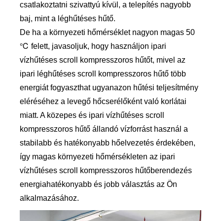
csatlakoztatni szivattyú kívül, a telepítés nagyobb
baj, mint a léghűtéses hűtő.
De ha a környezeti hőmérséklet nagyon magas 50
℃ felett, javasoljuk, hogy használjon ipari
vízhűtéses scroll kompresszoros hűtőt, mivel az
ipari léghűtéses scroll kompresszoros hűtő több
energiát fogyaszthat ugyanazon hűtési teljesítmény
eléréséhez a levegő hőcserélőként való korlátai
miatt. A közepes és ipari vízhűtéses scroll
kompresszoros hűtő állandó vízforrást használ a
stabilabb és hatékonyabb hőelvezetés érdekében,
így magas környezeti hőmérsékleten az ipari
vízhűtéses scroll kompresszoros hűtőberendezés
energiahatékonyabb és jobb választás az Ön
alkalmazásához.