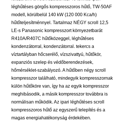
léghűtéses görgős kompresszoros hűtő, TW-50AF
modell, körülbelül 140 kW (120 000 Kca/h)
hűtőteljesítménnyel. Tartalmaz NÉGY scroll 12,5
LE-s Panasonic kompresszort környezetbarát
R410A/R407C hűtőközeggel, léghűtéses
kondenzátorral, kondenzátorral. tekercs a
víztartályban hőcserélő, vízszivattyú, hűtőkör,
expanziós szelep és védőberendezések,
hőmérséklet-szabályozó. A hűtőben négy scroll
kompresszor található, mindegyik kompresszornak
külön hűtőköre van, így ha az egyik kompresszor
meghibásodik, a másik kompresszor továbbra is
normálisan működik. Az ipari léghűtéses scroll
kompresszoros hűtő az egyszerű telepítés és a
magas energiahatékonyság érdekében.