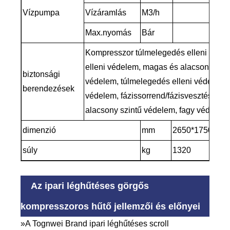
Vízpumpa
Vízáramlás
M3/h
4
Max.nyomás
Bár
Kompresszor túlmelegedés elleni védel
elleni védelem, magas és alacsony nyo
biztonsági
védelem, túlmelegedés elleni védelem,
berendezések
védelem, fázissorrend/fázisvesztés véd
alacsony szintű védelem, fagy védelem
dimenzió
mm
2650*1750*207
súly
kg
1320
Az ipari léghűtéses görgős
kompresszoros hűtő jellemzői és előnyei
»A Tognwei Brand ipari léghűtéses scroll