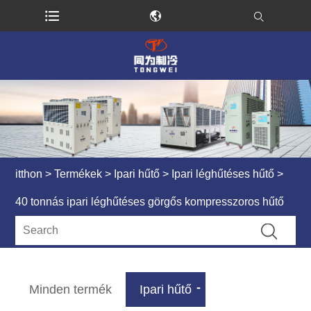
itthon
>
Termékek
>
Ipari hűtő
>
Ipari léghűtéses hűtő
>
40 tonnás ipari léghűtéses görgős kompresszoros hűtő
Minden termék
Ipari hűtő