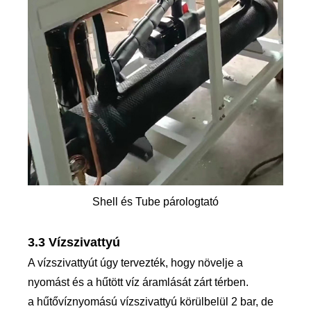
Shell és Tube párologtató
3.3 Vízszivattyú
A vízszivattyút úgy tervezték, hogy növelje a
nyomást és a hűtött víz áramlását zárt térben.
a hűtővíznyomású vízszivattyú körülbelül 2 bar, de