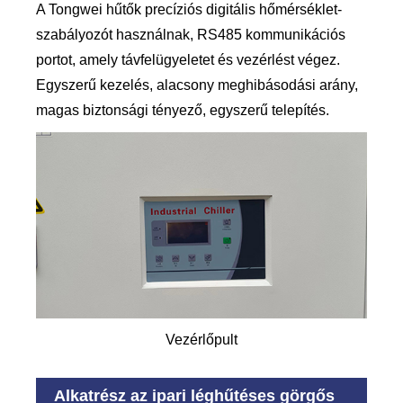
A Tongwei hűtők precíziós digitális hőmérséklet-
szabályozót használnak, RS485 kommunikációs
portot, amely távfelügyeletet és vezérlést végez.
Egyszerű kezelés, alacsony meghibásodási arány,
magas biztonsági tényező, egyszerű telepítés.
Vezérlőpult
Alkatrész az ipari léghűtéses görgős