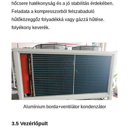
hőcsere hatékonyság és a jó stabilitás érdekében.
Feladata a kompresszorból felszabaduló
hűtőközeggőz folyadékká vagy gázzá hűtése.
folyékony keverék.
Alumínium borda+ventilátor kondenzátor
3.5 Vezérlőpult