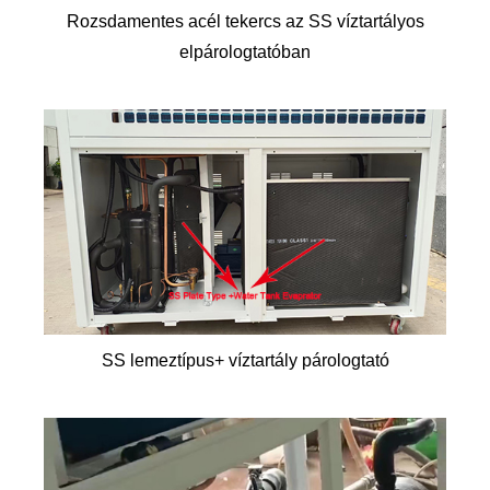
Rozsdamentes acél tekercs az SS víztartályos
elpárologtatóban
SS lemeztípus+ víztartály párologtató