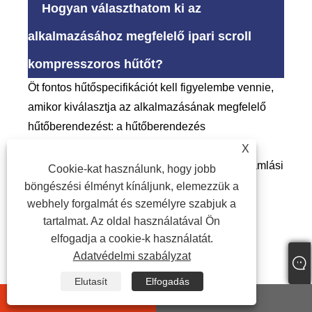
Hogyan választhatom ki az
alkalmazásához megfelelő ipari scroll
kompresszoros hűtőt?
Öt fontos hűtőspecifikációt kell figyelembe vennie,
amikor kiválasztja az alkalmazásának megfelelő
hűtőberendezést: a hűtőberendezés
hűtőteljesítménye, a működéshez szükséges
X
feszültség, a kapcsolódó szivattyú lóerő és áramlási
Cookie-kat használunk, hogy jobb
sebesség (egyéni kiválasztásához forduljon
böngészési élményt kínáljunk, elemezzük a
webhely forgalmát és személyre szabjuk a
hozzánk), hűtőközeg és az elpárologtató típus.
tartalmat. Az oldal használatával Ön
elfogadja a cookie-k használatát.
7.1 Számítsa ki a hűtőberendezés
Adatvédelmi szabályzat
megfelelő hűtési kapacitását
Elutasít
Elfogadás
Az egyik leggyakrabban feltett kérdés, hogy honnan
whatsapp
E-mail
tudhatjuk meg a hűtőberendezések