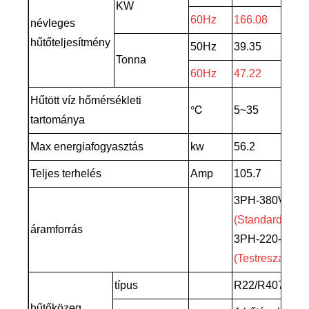
KW
60Hz
166.08
névleges
hűtőteljesítmény
50Hz
39.35
Tonna
60Hz
47.22
Hűtött víz hőmérsékleti
℃
5~35
tartománya
Max energiafogyasztás
kw
56.2
Teljes terhelés
Amp
105.7
3PH-380V-50
(Standard)
áramforrás
3PH-220-480V
(Testreszabott)
típus
R22/R407C/R
hűtőközeg