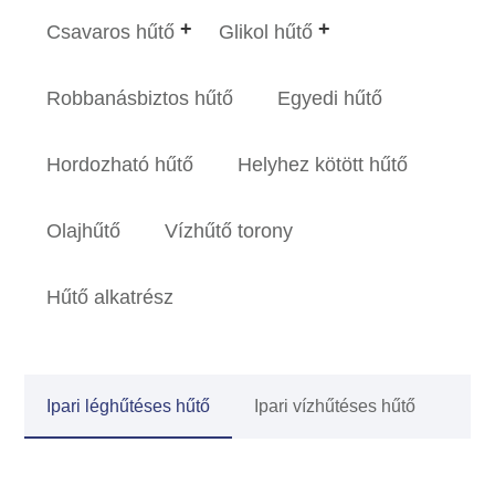
Csavaros hűtő
Glikol hűtő
Robbanásbiztos hűtő
Egyedi hűtő
Hordozható hűtő
Helyhez kötött hűtő
Olajhűtő
Vízhűtő torony
Hűtő alkatrész
Ipari léghűtéses hűtő
Ipari vízhűtéses hűtő