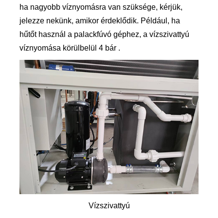
ha nagyobb víznyomásra van szüksége, kérjük,
jelezze nekünk, amikor érdeklődik. Például, ha
hűtőt használ a palackfúvó géphez, a vízszivattyú
víznyomása körülbelül 4 bár .
Vízszivattyú