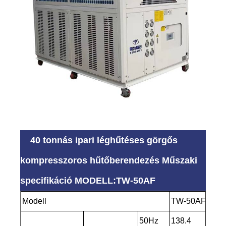
40 tonnás ipari léghűtéses görgős
kompresszoros hűtőberendezés Műszaki
specifikáció MODELL:TW-50AF
Modell
TW-50AF
50Hz
138.4