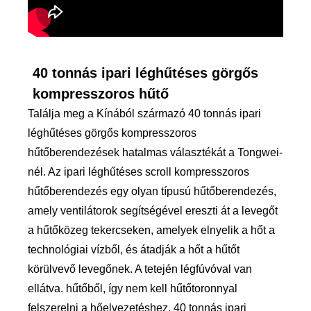
40 tonnás ipari léghűtéses görgős
kompresszoros hűtő
Találja meg a Kínából származó 40 tonnás ipari
léghűtéses görgős kompresszoros
hűtőberendezések hatalmas választékát a Tongwei-
nél. Az ipari léghűtéses scroll kompresszoros
hűtőberendezés egy olyan típusú hűtőberendezés,
amely ventilátorok segítségével ereszti át a levegőt
a hűtőközeg tekercseken, amelyek elnyelik a hőt a
technológiai vízből, és átadják a hőt a hűtőt
körülvevő levegőnek. A tetején légfúvóval van
ellátva. hűtőből, így nem kell hűtőtoronnyal
felszerelni a hőelvezetéshez. 40 tonnás ipari