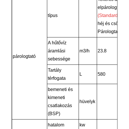
elpárologtatób
típus
(Standard)
héj és cső Típu
Párologtató
(Te
A hűtővíz
áramlási
m3/h
23.8
párologtató
sebessége
Tartály
L
580
térfogata
bemeneti és
kimeneti
hüvelyk
3'
csatlakozás
(BSP)
hatalom
kw
5.