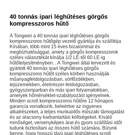
40 tonnás ipari léghűtéses görgős
kompresszoros hűtő
A Tongwei a 40 tonnás ipari léghűtéses görgős
kompresszoros hűtőgép vezető gyártója és szállítója
Kínában, több mint 15 éves bizalommal és
megbízhatósággal, amely a görgős kompresszorok
széles választékát kínálja 1/2 LE-től 60 LE-ig
hűtőteljesítményben. . A Tongwei által tervezett és
gyártott 40 tonnás ipari léghűtéses görgős
kompresszoros hűtőt széles körben használják
műanyagfeldolgozásban, sörfőzdékben,
tejüzemekben, élelmiszer-feldolgozásban,
gyógyszeriparban és más ipari folyamatokban,
amelyek hőmérséklet-szabályozást igényelnek.
Minden scroll kompresszoros hűtőre 12 hónapos
garancia vonatkozik, beleértve az ingyenes
alkatrészeket, a teljes munkaidős műszaki támogatást
és az alacsony karbantartási költségeket. Kiváló
minőséget, versenyképes árat és gyors szállítási időt
tudunk biztosítani az összes hűtő számára. Bízunk
benne, hogy hosszú távú ipari léghűtéses scroll