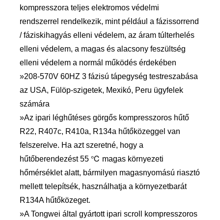
kompresszora teljes elektromos védelmi
rendszerrel rendelkezik, mint például a fázissorrend
/ fáziskihagyás elleni védelem, az áram túlterhelés
elleni védelem, a magas és alacsony feszültség
elleni védelem a normál működés érdekében
»208-570V 60HZ 3 fázisú tápegység testreszabása
az USA, Fülöp-szigetek, Mexikó, Peru ügyfelek
számára
»Az ipari léghűtéses görgős kompresszoros hűtő
R22, R407c, R410a, R134a hűtőközeggel van
felszerelve. Ha azt szeretné, hogy a
hűtőberendezést 55 ℃ magas környezeti
hőmérséklet alatt, bármilyen magasnyomású riasztó
mellett telepítsék, használhatja a környezetbarát
R134A hűtőközeget.
»A Tongwei által gyártott ipari scroll kompresszoros