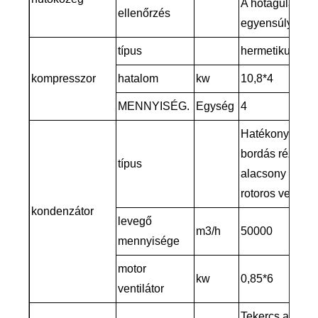
A hőtágulási sz
ellenőrzés
egyensúlya
típus
hermetikus teke
kompresszor
hatalom
kw
10,8*4
MENNYISÉG.
Egység
4
Hatékony alum
bordás réz hüv
típus
alacsony zajszi
rotoros ventilát
kondenzátor
levegő
m3/h
50000
mennyisége
motor
kw
0,85*6
ventilátor
Tekercs a víztar