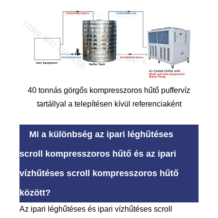
40 tonnás görgős kompresszoros hűtő puffervíz
tartállyal a telepítésen kívül referenciaként
Mi a különbség az ipari léghűtéses
scroll kompresszoros hűtő és az ipari
vízhűtéses scroll kompresszoros hűtő
között?
Az ipari léghűtéses és ipari vízhűtéses scroll