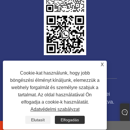
X
Cookie-kat használunk, hogy jobb
böngészési élményt kínáljunk, elemezzük a
webhely forgalmát és személyre szabjuk a
Copyright © 2023 Guangdong Tongwei
tartalmat. Az oldal használatával Ön
Machinery Co., Ltd. Minden jog fenntartva.
elfogadja a cookie-k használatát.
Adatvédelmi szabályzat
Links
Sitemap
RSS
XML
Adatvédelmi szabályzat
Elutasít
Elfogadás
whatsapp
E-mail