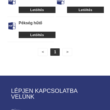
feldolgozó hűtő
hűtő
Letöltés
Letöltés
Pékség hűtő
Letöltés
<
1
>
LÉPJEN KAPCSOLATBA
VELÜNK