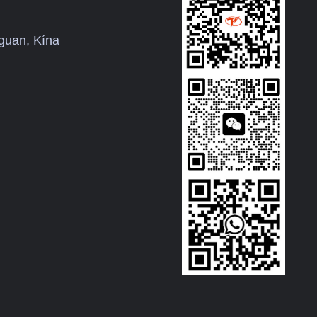
tóvá
guan, Kína