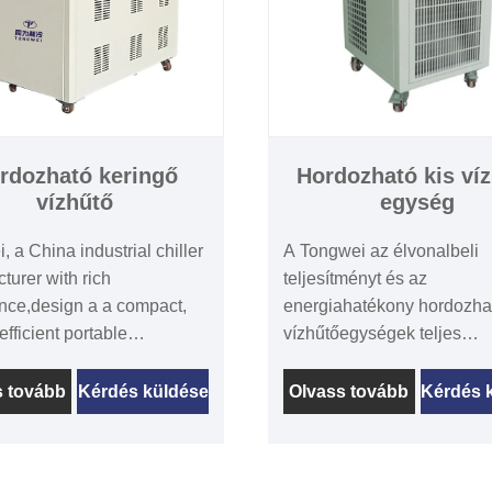
rdozható keringő
Hordozható kis ví
vízhűtő
egység
, a China industrial chiller
A Tongwei az élvonalbeli
turer with rich
teljesítményt és az
nce,design a a compact,
energiahatékony hordozhat
fficient portable
vízhűtőegységek teljes
ating water chiller for
választékát kínálja, 1/2 to
ry applications, laser
10 tonnás hűtési kapacitás
s tovább
Kérdés küldése
Olvass tovább
Kérdés 
, and small-scale
egyedi változó sebességű
ion lines . Engineered with
technológia és a nagy pon
d temperature control
hőmérséklet-szabályozás (