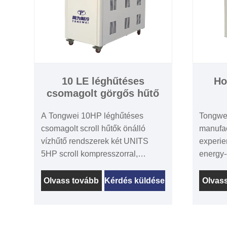
10 LE léghűtéses
Ho
csomagolt görgős hűtő
A Tongwei 10HP léghűtéses
Tongwei
csomagolt scroll hűtők önálló
manufac
vízhűtő rendszerek két UNITS
experie
5HP scroll kompresszorral,
energy-e
légfúvóval, vezérlőrendszerekkel,
recircul
vízszivattyúval, kondenzátorral és
laborato
Olvass tovább
Kérdés küldése
Olvas
elpárologtatókkal, amelyek egy
systems
csomagolt egységbe vannak
product
zárva. Ezzel a kialakítással a hűtő
advance