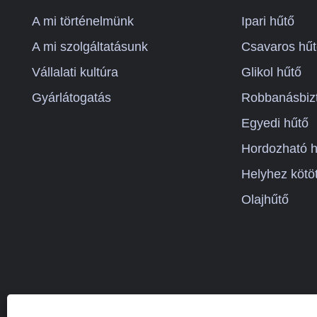
rendelkezik, bármilyen probléma,
A mi történelmünk
Ipari hűtő
amelyet maga a chiller hibái
okoznak, a szolgáltatás a garancia
A mi szolgáltatásunk
Csavaros hűt
során felmerülő problémán
Vállalati kultúra
Glikol hűtő
keresztül.
Gyárlátogatás
Robbanásbizt
Egyedi hűtő
Hordozható h
Helyhez kötöt
Olajhűtő