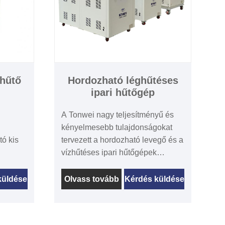
zhűtő
Hordozható léghűtéses
ipari hűtőgép
A Tonwei nagy teljesítményű és
kényelmesebb tulajdonságokat
ó kis
tervezett a hordozható levegő és a
vízhűtéses ipari hűtőgépek
nna és
számára. Ráadásul, több mint 15
sal. Az
éves gazdag tapasztalattal
küldése
Olvass tovább
Kérdés küldése
rendelkezik a hűtőközeg -iparban,
tosságú
testreszabhatjuk az Ön igényeire
± 0,1
jellemző hordozható ipari hűtőt. A