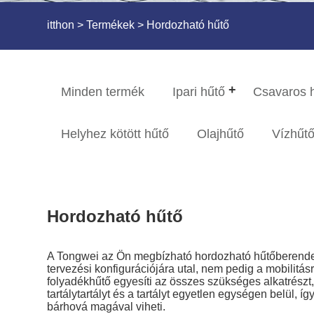
itthon
>
Termékek
> Hordozható hűtő
Minden termék
Ipari hűtő
Csavaros 
Helyhez kötött hűtő
Olajhűtő
Vízhűtő
Hordozható hűtő
A Tongwei az Ön megbízható hordozható hűtőberendezés
tervezési konfigurációjára utal, nem pedig a mobilitá
folyadékhűtő egyesíti az összes szükséges alkatrészt, 
tartálytartályt és a tartályt egyetlen egységen belül,
bárhová magával viheti.