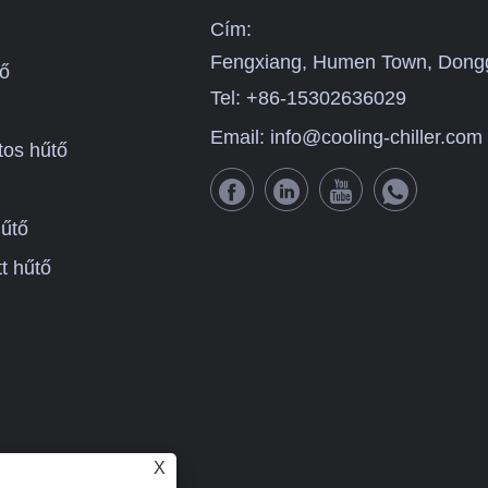
hordozható chiller-beszállí
Cím:
váljon Kínában.
Fengxiang, Humen Town, Dong
ő
Tel:
+86-15302636029
Email:
info@cooling-chiller.com
os hűtő
űtő
t hűtő
X