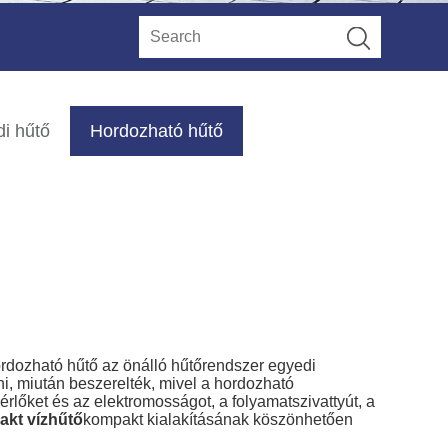
i hűtő
Hordozható hűtő
ordozható hűtő az önálló hűtőrendszer egyedi
ni, miután beszerelték, mivel a hordozható
érlőket és az elektromosságot, a folyamatszivattyút, a
kt vízhűtő
kompakt kialakításának köszönhetően