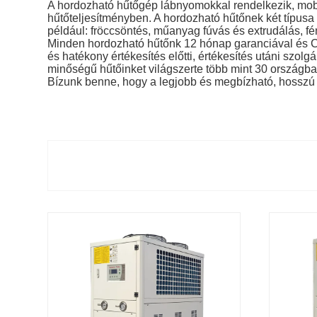
A hordozható hűtőgép lábnyomokkal rendelkezik, mobil
hűtőteljesítményben. A hordozható hűtőnek két típusa
például: fröccsöntés, műanyag fúvás és extrudálás, f
Minden hordozható hűtőnk 12 hónap garanciával és CE 
és hatékony értékesítés előtti, értékesítés utáni szolg
minőségű hűtőinket világszerte több mint 30 országban
Bízunk benne, hogy a legjobb és megbízható, hosszú 