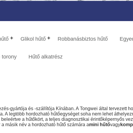
hűtő
Glikol hűtő
Robbanásbiztos hűtő
Egyed
 torony
Hűtő alkatrész
-gyártója és -szállítója Kínában. A Tongwei által tervezett h
sra. A legtöbb hordozható hűtőegységet soha nem lehet áthelyez
beleértve a hűtőkört, a teljes diagnosztikai érintőképernyős vez
 így a másik név a hordozható hűtő számára a
mini hűtő
vagy
kompa