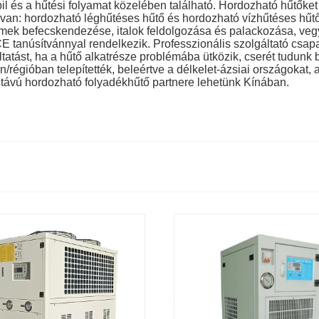
 és a hűtési folyamat közelében található. Hordozható hűtőket
 van: hordozható léghűtéses hűtő és hordozható vízhűtéses hűtő
émek befecskendezése, italok feldolgozása és palackozása, vegy
tanúsítvánnyal rendelkezik. Professzionális szolgáltató csapa
áltatást, ha a hűtő alkatrésze problémába ütközik, cserét tudunk
/régióban telepítették, beleértve a délkelet-ázsiai országokat, 
távú hordozható folyadékhűtő partnere lehetünk Kínában.