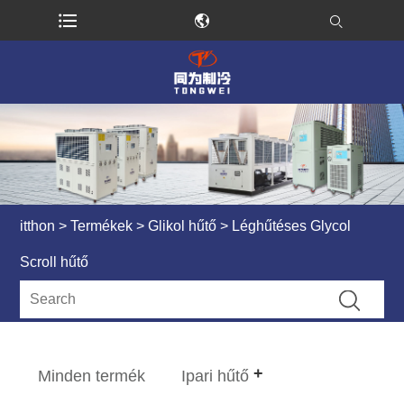
itthon
>
Termékek
>
Glikol hűtő
> Léghűtéses Glycol
Scroll hűtő
Minden termék
Ipari hűtő