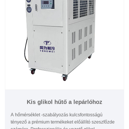
glikolos hűtője lehessünk Kínában
Hűtőteljesítmény: 1/2 tonna - 200 tonna
Hűtött víz hőmérséklete: -30 ℃ és 5 ℃ között
Hűtőközeg: Környezetbarát R404a
Tápegység: 380V/50HZ /3PH (normál) / 208-
480V/60HZ/3PH (testreszabott)
Kompresszor márka: Panasonic / Danfsoo Scroll
Compressor
Az elpárologtató típusa: SS lemeztípus (szabványos)
/ testre szabott héj és cső)
Kis glikol hűtő a lepárlóhoz
A hőmérséklet -szabályozás kulcsfontosságú
tényező a prémium termékeket előállító szeszfőzde