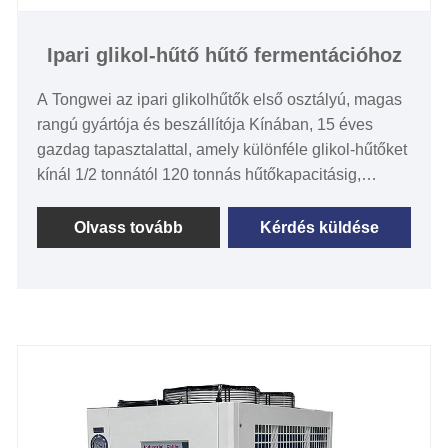
/ testre szabott héj és cső)
Ipari glikol-hűtő hűtő fermentációhoz
A Tongwei az ipari glikolhűtők első osztályú, magas
rangú gyártója és beszállítója Kínában, 15 éves
gazdag tapasztalattal, amely különféle glikol-hűtőket
kínál 1/2 tonnától 120 tonnás hűtőkapacitásig,
hűtővíz hőmérséklete -30 ℃. 5 ℃-ig, valamint
léghűtéses glikol-hűtő és vízhűtéses glikolhűtő az
Olvass tovább
Kérdés küldése
Ön egyedi igényei szerint. A Tongwei által tervezett
és gyártott ipari glikolhűtő fermentáció hűtésére az
ideális hőmérséklet-tartományban tudja tartani az
erjedést. Ipari glikolhűtőinkre 12 hónap garancia
vonatkozik. , minden probléma, amelyet maga a
hűtőberendezés hibái okoznak, a szolgáltatás a
probléma megoldásáig a garancián belül. Várjuk,
hogy Ön hosszú távú, alacsony hőmérsékletű