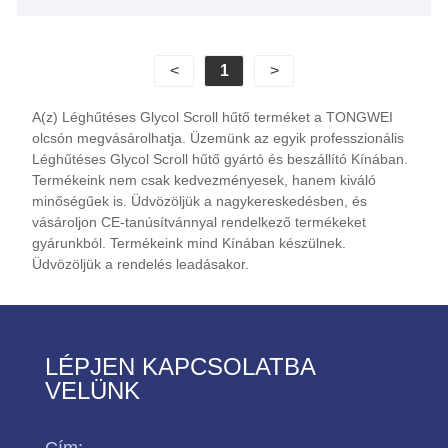
használják borászatban, sörfőzdében,
lepárlóüzemben, fermentációs hűtési folyamatban.
Szigorú minőség-ellenőrzésünk és erős tervezési és
<
1
>
gyártási képességünk van. Bízunk benne, hogy az
Ön hosszú távú alacsony hőmérsékletű glikolhűtő
A(z) Léghűtéses Glycol Scroll hűtő terméket a TONGWEI
beszállítója lehetünk Kínában.
olcsón megvásárolhatja. Üzemünk az egyik professzionális
Léghűtéses Glycol Scroll hűtő gyártó és beszállító Kínában.
Hűtő modell: TW-20AL
Termékeink nem csak kedvezményesek, hanem kiváló
minőségűek is. Üdvözöljük a nagykereskedésben, és
Hűtőteljesítmény: 29,5 KW (25370 kcal/h) @ -5 ℃ /
vásároljon CE-tanúsítvánnyal rendelkező termékeket
26,4 KW (22704 kcal/h) @ -10 ℃ / 16,9 KW (14534
gyárunkból. Termékeink mind Kínában készülnek.
kcal/h) @ -20 ℃ / 9,5 KW (8170 kcal) @ -3 kcal ℃
Üdvözöljük a rendelés leadásakor.
Hűtőközeg: Környezetbarát R404a
Tápegység: 380V/50HZ /3PH (normál) / 208-
480V/60HZ/3PH (testreszabott)
Kompresszor márka: Panasonic Scroll Compressor
LÉPJEN KAPCSOLATBA
Az elpárologtató típusa: SS lemeztípus (szabványos)
VELÜNK
/ testre szabott héj és cső)
Cím: