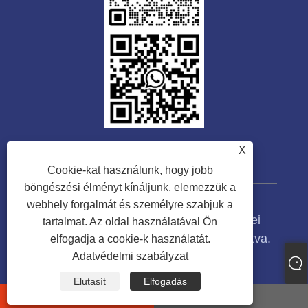
X
Cookie-kat használunk, hogy jobb
böngészési élményt kínáljunk, elemezzük a
webhely forgalmát és személyre szabjuk a
Copyright © 2023 Guangdong Tongwei
tartalmat. Az oldal használatával Ön
Machinery Co., Ltd. Minden jog fenntartva.
elfogadja a cookie-k használatát.
Adatvédelmi szabályzat
Links
Sitemap
RSS
XML
Adatvédelmi szabályzat
Elutasít
Elfogadás
whatsapp
E-mail