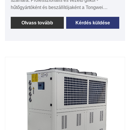
számára. Professzionális és vezető glikol -
hűtőgyártóként és beszállítójaként a Tongwei
gondosan egyezteti a pontos rendszert az ügyfelek
pontos követelményeivel. Évek óta gyártunk kis
Olvass tovább
Kérdés küldése
glikol -hűtőt a szeszfőzde számára. Ezenkívül a
szeszfőzde -hűtők teljes testreszabását kínáljuk,
hogy megfeleljen az ügyfélkör igényeinek, amikor a
szeszfőzde növekszik. Bízunk benne, hogy Kínában
hosszú távú alacsony hőmérsékletű szeszfőzde-
szállítóvá válhat.
Hűtési kapacitás: 1HP - 60 lóerő
Hűtött vízhőmérséklet: -30 ℃-5 ℃
Hűtőközeg: Környezetbarát R404A
Tápellátás: 380 V/50Hz/3PH (standard)/208-
480V/60Hz/3PH (testreszabott)
Kompresszor márka: Panasonic /Danfsoo görgető
kompresszor