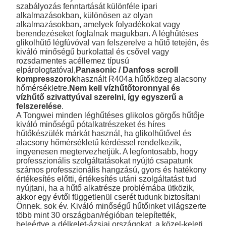
szabályozás fenntartását különféle ipari
alkalmazásokban, különösen az olyan
alkalmazásokban, amelyek folyadékokat vagy
berendezéseket foglalnak magukban. A léghűtéses
glikolhűtő légfúvóval van felszerelve a hűtő tetején, és
kiváló minőségű burkolattal és csővel vagy
rozsdamentes acéllemez típusú
elpárologtatóval,
Panasonic / Danfoss scroll
kompresszorok
használt R404a hűtőközeg alacsony
hőmérsékletre.
Nem kell vízhűtőtoronnyal és
vízhűtő szivattyúval szerelni, így egyszerű a
felszerelése
.
A Tongwei minden léghűtéses glikolos görgős hűtője
kiváló minőségű pótalkatrészeket és híres
hűtőkészülék márkát használ, ha glikolhűtővel és
alacsony hőmérsékletű kérdéssel rendelkezik,
ingyenesen megtervezhetjük. A legfontosabb, hogy
professzionális szolgáltatásokat nyújtó csapatunk
számos professzionális hangzású, gyors és hatékony
értékesítés előtti, értékesítés utáni szolgáltatást tud
nyújtani, ha a hűtő alkatrésze problémába ütközik,
akkor egy évtől függetlenül cserét tudunk biztosítani
Önnek. sok év. Kiváló minőségű hűtőinket világszerte
több mint 30 országban/régióban telepítették,
beleértve a délkelet-ázsiai országokat, a közel-keleti