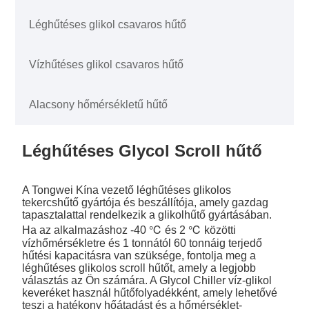
Léghűtéses glikol csavaros hűtő
Vízhűtéses glikol csavaros hűtő
Alacsony hőmérsékletű hűtő
Léghűtéses Glycol Scroll hűtő
A Tongwei Kína vezető léghűtéses glikolos
tekercshűtő gyártója és beszállítója, amely gazdag
tapasztalattal rendelkezik a glikolhűtő gyártásában.
Ha az alkalmazáshoz -40 ℃ és 2 ℃ közötti
vízhőmérsékletre és 1 tonnától 60 tonnáig terjedő
hűtési kapacitásra van szüksége, fontolja meg a
léghűtéses glikolos scroll hűtőt, amely a legjobb
választás az Ön számára. A Glycol Chiller víz-glikol
keveréket használ hűtőfolyadékként, amely lehetővé
teszi a hatékony hőátadást és a hőmérséklet-