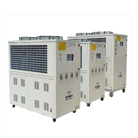
sörgyártás és hűtési fermentációs tartályok,
pincészetek, brite tartályok, sörléhűtők,
előrecsomagolás, gyorshűtés és lepárló üzemek stb.
12 hónap garancia, minden olyan probléma, amelyet
maga a hűtőberendezés hibája okoz, a szolgáltatás
a garancián belül a probléma megoldásáig
biztosított. Várjuk, hogy Ön hosszú távú glikolos
hűtőrendszere legyen Kínában
Hűtőteljesítmény: 1/2 tonna - 200 tonna
A hűtő típusa: léghűtéses és vízhűtéses glikolhűtő
Hűtött víz hőmérséklete: -30 ℃ és 5 ℃ között
Hűtőközeg: Környezetbarát R404a
Tápegység: 380V/50HZ /3PH (normál) / 208-
480V/60HZ/3PH (testreszabott)
Kompresszor márka: Panasonic / Danfsoo Scroll
Compressor
Az elpárologtató típusa: SS lemeztípus (szabványos)