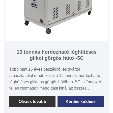
Polgározó típusa: SS lemez típusa (standard) / héj
és cső testreszabott)
15 tonnás hordozható léghűtéses
glikol görgős hűtő -5C
Több mint 15 éves beszállítói és gyártói
tapasztalattal rendelkezik a 15 tonnás, hordozható,
léghűtéses glikolos görgős hűtőben -5C, a Tongwei
teljes csomagolt megoldást kínál az összes
hűtőberendezéshez -40 ℃ és 2 ℃ közötti
hőmérséklet-tartományban, 1 kW és 1000 kW közötti
Olvass tovább
Kérdés küldése
hűtőteljesítmény mellett. A glikolhűtőt széles körben