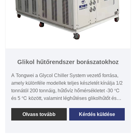
Glikol hűtőrendszer borászatokhoz
A Tongwei a Glycol Chiller System vezető forrása,
amely különféle modellek teljes készletét kínálja 1/2
tonnától 200 tonnáig, hűtővíz hőmérsékletet -30 ℃
és 5 ℃ között, valamint léghűtéses glikolhűtőt és
vízhűtéses glikolos hűtőt a hűtőiparban több mint 15
éve használják. A Glycol Chiller System állandó
Olvass tovább
Kérdés küldése
glikol hűtőfolyadékot biztosít, amelyet különböző
alkalmazásokban használnak, mint például: