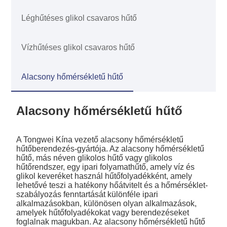
Léghűtéses glikol csavaros hűtő
Vízhűtéses glikol csavaros hűtő
Alacsony hőmérsékletű hűtő
Alacsony hőmérsékletű hűtő
A Tongwei Kína vezető alacsony hőmérsékletű
hűtőberendezés-gyártója. Az alacsony hőmérsékletű
hűtő, más néven glikolos hűtő vagy glikolos
hűtőrendszer, egy ipari folyamathűtő, amely víz és
glikol keveréket használ hűtőfolyadékként, amely
lehetővé teszi a hatékony hőátvitelt és a hőmérséklet-
szabályozás fenntartását különféle ipari
alkalmazásokban, különösen olyan alkalmazások,
amelyek hűtőfolyadékokat vagy berendezéseket
foglalnak magukban. Az alacsony hőmérsékletű hűtő