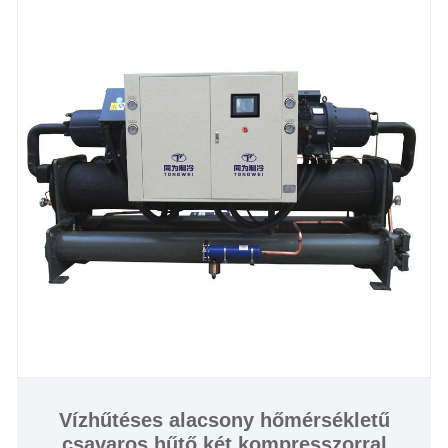
garantálja a tartósságot hosszú idő után. Ideális a
sörfőzde számára, amelynek célja a termelés
hatékonyságának javítása, a Tongwei alacsony
hőmérsékletű levegőhűtésű glikol sörfőzde chiller
kompakt kialakítást, egyszerű telepítést és 24/7
működési stabilitást kínál. Fedezze fel, rendelje meg
vagy testreszabja a sörfőzde hűtőjét ma-vegye fel a
Tongweit a sörfőzési folyamat optimalizálása és az
operatív költségek csökkentése érdekében az
iparágvezető technológiával.
Vízhűtéses alacsony hőmérsékletű
csavaros hűtő két kompresszorral