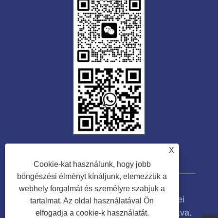
X
Cookie-kat használunk, hogy jobb
böngészési élményt kínáljunk, elemezzük a
webhely forgalmát és személyre szabjuk a
Copyright © 2023 Guangdong Tongwei
tartalmat. Az oldal használatával Ön
Machinery Co., Ltd. Minden jog fenntartva.
elfogadja a cookie-k használatát.