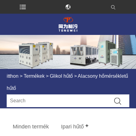
itthon
>
Termékek
>
Glikol hűtő
> Alacsony hőmérsékletű
hűtő
Minden termék
Ipari hűtő