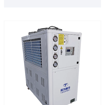
sörfőzde piacán, a megbízhatóságunk miatt. Ipari
vonalunk 1/2 tonna és 50 tonna között van egy
egység modellekben, és nagy mennyiségű glikol -
tartályokat, valamint az összes szükséges szivattyút
és vezérlőt tartalmaz. Fedezze fel, rendelje meg
vagy testreszabja a szeszfőzde hűtőjét ma-vegye
figyelembe a tongweit a szeszfőzde-folyamat
optimalizálása és az ipari hűtési technológiával
történő működési költségek csökkentése érdekében.