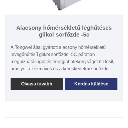
Alacsony hőmérsékletű léghűtéses
glikol sörfőzde -5c
A Tongwei által gyártott alacsony hőmérsékletű
levegőhűtésű glikol sörfőzde -5C páratlan
megbízhatóságot és energiahatékonyságot biztosít,
amelyet a kézműves és a kereskedelmi sörfőzde
szigorú igényeinek kielégítésére terveztek. A
robusztus léghűtéses technológiával ez a hűtő
Olvass tovább
Kérdés küldése
biztosítja -35 ° C -os -5 ° C -os hőmérséklet -
szabályozást a pontos fermentáció és a feldolgozási
hűtés érdekében, miközben csökkenti a
vízfogyasztási és karbantartási költségeket. Az
alacsony hőmérsékletű, környezetbarát R404A
hűtőközeg és a híres márkakomponensekkel épített,