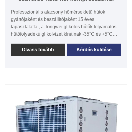
Professzionális alacsony hőmérsékletű hűtők
gyártójaként és beszállítójaként 15 éves
tapasztalattal, a Tongwei glikolos hűtők folyamatos
hűtőfolyadékú glikolvizet kínálnak -35°C és +5°C
közötti hőmérséklettel, 2KW és 500KW közötti hűtési
teljesítménnyel és ±0,5°C és ±0,5°C közötti
Olvass tovább
Kérdés küldése
hőmérséklet-stabilitás mellett. ±2 ℃. A vízhűtéses,
alacsony hőmérsékletű, két kompresszoros
csavarhűtő a TW-WDL sorozatú, SCREW
kompresszorral, R404a hűtőközeggel, héj- és
csőpárologtatóval és kondenzátorral, Simenon PLC
hőmérséklet-szabályozóval, amelyet széles körben
használnak sörfőzdékben, borászatokban,
almabormalmokban és szeszes italok, italok,
tejtermékek, joghurtkészítő gépek, laboratóriumok,
félvezető, orvosi, kísérleti üzemek és néhány egyéb
olyan alkalmazás, amely pontos és precíz