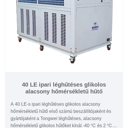
ultraalacsony hőmérséklet-szabályozást igényel.
Szigorú minőség-ellenőrzésünk és erős tervezési és
gyártási képességünk van. Bízunk benne, hogy
hosszú távú, vízhűtéses, alacsony hőmérsékletű
glikolos csigahűtő beszállítóvá válunk Kínában.
Hűtőteljesítmény: 30-200 tonna
Hűtött víz hőmérséklete: -30 ℃ és 5 ℃ között
Hűtőközeg: Környezetbarát R404a
Tápegység: 380V/50HZ /3PH (normál) / 208-
480V/60HZ/3PH (testreszabott)
Kompresszor márka: Hanbell/Bitzer
40 LE ipari léghűtéses glikolos
alacsony hőmérsékletű hűtő
csavarkompresszor
Párologtató típusa: héj és cső
A 40 LE-s ipari léghűtéses glikolos alacsony
hőmérsékletű hűtő első számú beszállítójaként és
gyártójaként a Tongwei léghűtéses, alacsony
hőmérsékletű glikolos hűtőket kínál -40 ℃ és 2 ℃