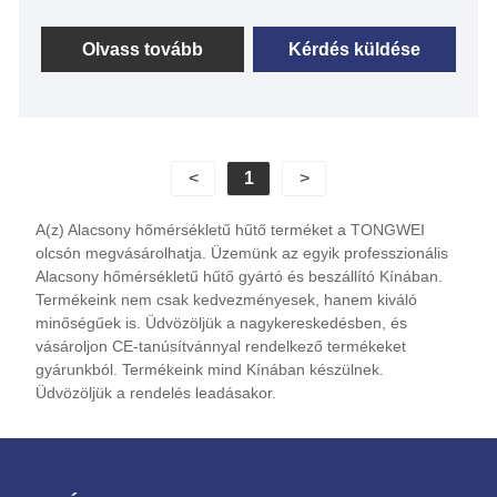
közötti hőmérséklet-tartományban, 1 kW és 1000 kW
közötti hűtési kapacitással. Az alacsony
Olvass tovább
Kérdés küldése
hőmérsékletű hűtőt széles körben használják
borászatban, sörfőzdében, lepárlóban, fermentációs
hűtési folyamatban. A szigorú minőség-ellenőrzés
és az erős tervezési és gyártási képesség miatt a
<
1
>
Tongwei az Ön Kína megbízható partnerévé válik a
léghűtéses, alacsony hőmérsékletű
A(z) Alacsony hőmérsékletű hűtő terméket a TONGWEI
hűtőberendezések terén.
olcsón megvásárolhatja. Üzemünk az egyik professzionális
Alacsony hőmérsékletű hűtő gyártó és beszállító Kínában.
Termékeink nem csak kedvezményesek, hanem kiváló
minőségűek is. Üdvözöljük a nagykereskedésben, és
vásároljon CE-tanúsítvánnyal rendelkező termékeket
gyárunkból. Termékeink mind Kínában készülnek.
Üdvözöljük a rendelés leadásakor.