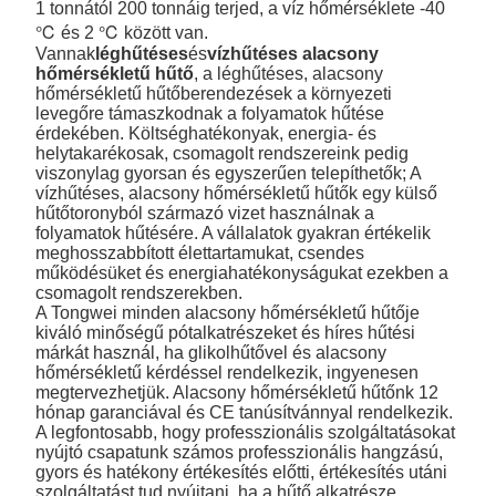
1 tonnától 200 tonnáig terjed, a víz hőmérséklete -40
℃ és 2 ℃ között van.
Vannak
léghűtéses
és
vízhűtéses alacsony
hőmérsékletű hűtő
, a léghűtéses, alacsony
hőmérsékletű hűtőberendezések a környezeti
levegőre támaszkodnak a folyamatok hűtése
érdekében. Költséghatékonyak, energia- és
helytakarékosak, csomagolt rendszereink pedig
viszonylag gyorsan és egyszerűen telepíthetők; A
vízhűtéses, alacsony hőmérsékletű hűtők egy külső
hűtőtoronyból származó vizet használnak a
folyamatok hűtésére. A vállalatok gyakran értékelik
meghosszabbított élettartamukat, csendes
működésüket és energiahatékonyságukat ezekben a
csomagolt rendszerekben.
A Tongwei minden alacsony hőmérsékletű hűtője
kiváló minőségű pótalkatrészeket és híres hűtési
márkát használ, ha glikolhűtővel és alacsony
hőmérsékletű kérdéssel rendelkezik, ingyenesen
megtervezhetjük. Alacsony hőmérsékletű hűtőnk 12
hónap garanciával és CE tanúsítvánnyal rendelkezik.
A legfontosabb, hogy professzionális szolgáltatásokat
nyújtó csapatunk számos professzionális hangzású,
gyors és hatékony értékesítés előtti, értékesítés utáni
szolgáltatást tud nyújtani, ha a hűtő alkatrésze