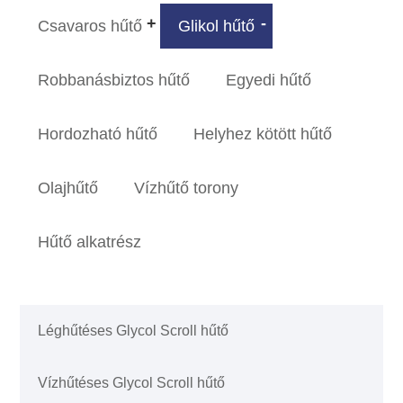
Csavaros hűtő
Glikol hűtő
Robbanásbiztos hűtő
Egyedi hűtő
Hordozható hűtő
Helyhez kötött hűtő
Olajhűtő
Vízhűtő torony
Hűtő alkatrész
Léghűtéses Glycol Scroll hűtő
Vízhűtéses Glycol Scroll hűtő