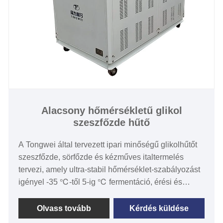
Alacsony hőmérsékletű glikol
szeszfőzde hűtő
A Tongwei által tervezett ipari minőségű glikolhűtőt
szeszfőzde, sörfőzde és kézműves italtermelés
tervezi, amely ultra-stabil hőmérséklet-szabályozást
igényel -35 ℃-től 5-ig ℃ fermentáció, érési és
desztillációs folyamatok során. Az alacsony
hőmérsékletű glikol szeszfőzde chillereket a
Olvass tovább
Kérdés küldése
nagyobb termelési desztillillaműzésben és a